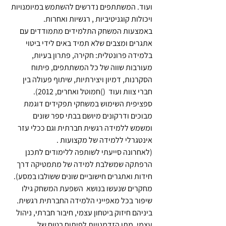
ועוד. המשתתפים נדרשים להשתמש במיומנויות 
ויכולות קוגניטיביות , רגשיות ואחרות.
באמצעות המשחק התלמידים מתמודדים עם 
אתגרים ומצבים שלא תמיד באים לידי ביטוי 
בלמידה פרונטלית: חקירה, פתרון בעיות, 
מעורבות שווה של כל המשתתפים, פיתוח 
הסקרנות, דמיון ויצירתיות, שיתוף פעולה בין 
חברי צוות ועוד  ()חמוטל ואחרים, 2012).
ספציפית השימוש במשחקי תפקידים דוגמת 
מבוכים ודרקונים מיושם בבתי ספר שונים 
ומשמש ללמידה רגשית חברתית וגם ככלי עזר 
אינטגרלי ללמידה של מקצועות .
(לאחרונה סייעתי לשותפה ללימודים לתכנן 
הרפתקה שמשלבת למידה של מתמטיקה דרך 
חידות ואתגרים חישוביים שונים ששולבו במסע).
מחקרים שנעשו בנושא  השפעת המשחק גילו 
שיפור בכל מאפייני הלמידה החברתית רגשית. 
ביניהם חיזוק ביטחון עצמי, חיבור חברתי, ניהול 
עצמי, מתן הזדמנויות לפיתוח בטוח של 