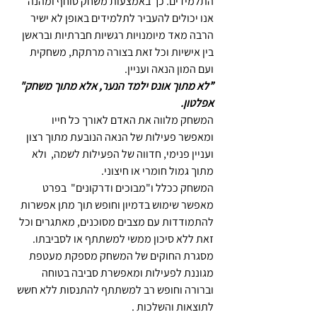
התלמידים. כך באמצעות משחק סוחף ומהנה 
אנו יכולים להעביר לתלמידים באופן לא ישיר 
הרבה מאד מיומנויות רגשיות חברתיות ובראשן 
בין אישיות וכל זאת בצורה מרתקת, משחקית 
ועם המון הנאה ועניין.
”לא מתוך אונס ילמד הנער, אלא מתוך משחק" 
אפלטון.
המשחק מלווה את האדם לאורך כל חייו 
ומאפשר פעילות של הנאה הנובעת מתוך רצון 
ועניין פנימי, חדווה של הפעילות לשמה,  ולא 
מתוך גמול חומרי או חיצוני.
המשחק ככלל ו"מבוכים ודרקונים"  בפרט 
מאפשר שימוש בדמיון וחופש תוך מתן אפשרות 
להתמודדות עם מצבים מסוכנים, מאתגרים וכל 
זאת ללא סיכון ממשי למשתתף או לסביבתו. 
מסגרת החוקים של המשחק מספקת מעטפת 
מגוננת לפעילות ומאפשרת סביבה בטוחה 
וברורה וחופש רב למשתתף להתנסות ללא חשש 
לתוצאות והשלכות .