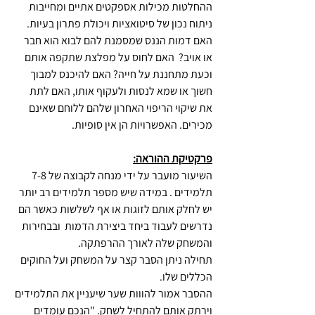
ההחלטות מכילות אספקטים אתיים ומחייבות 
ניתוח נכון של סיטואציות ויכולת פתרון בעיות. 
האם דמות הננס שמסמנת להם לבוא הוא חבר 
או אויב?  האם לחוס על מפלצת שתקפה אותם 
וכעת מתחננת על חייה? האם להיכנס למבוך 
חשוך או שמא לנסות ולעקוף אותו, האם לתת 
את שיקוי הריפוי האחרון שלהם ללוחם שאינם 
מכירים. האפשרויות הן אין סופיות.
פרקטיקת ההוראה:
השיעור מועבר על ידי מנחה לקבוצה של 7-8 
תלמידים . במידה שיש מספר תלמידים רב יותר 
יש לחלק אותם לזוגות או אף לשלשות כאשר הם 
נדרשים לעבוד ביחד ביצירת הדמות  ובבחירות 
והמשחק שלה לאורך ההרפתקה.
תחילה ניתן הסבר קצר על המשחק ועל החוקים 
הכללים שלו.
ההסבר אמור להווות שער שיעניין את התלמידים 
וירתק אותם להתחיל לשחק. "הנכם עומדים 