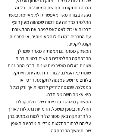
של מודעות עצמית , חיזוק הביטחון העצמי, 
הכרה בחוזקות ובתחושת המסוגלות . כל זה 
נעשה בצורה מאד מאפשרת ולא מאיימת כאשר 
התלמיד מזדהה עם דמות שמהווה מעין חוצץ 
דרכו הוא יכול לאט לאט לפתח את התקשורת 
עם החברים כמו גם לנהל עימותים, אי הסכמות 
וקונפליקטים.
המשחק מפתח גם אמפתיה מאחר שמהלך 
ההרפתקה התלמידים פוגשים דמויות רבות 
ושונות בעלות מוטיבציות שונות ודרכי התבוננות 
שונות על העולם. לצורך הדוגמה יתכן וייתקלו 
בלוחם מרושע שמנסה לתקן את דרכיו או 
במפלצת שמנסה להזיק לדמויות אך ורק בגלל 
היא עצמה חשה מפוחדת.
המשחק מאפשר גם פיתוח של יכולת קבלת 
החלטות באופן מושכל. הדמויות נתקלות לאורך 
כל הרפתקה באין ספור של דילמות וצמתים בהן 
עליהם לבחור החלטות גורליות מבחינת האופן 
שבו תימשך ההרפתקה.