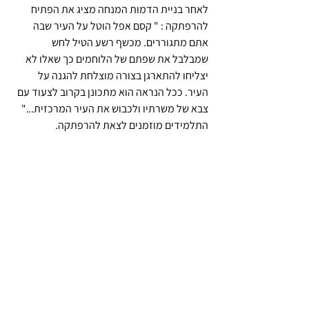
לאחר בניית הדמות המנחה מציג את הפתיח 
להרפתקה : " קסם אפל הוטל על העיר שבה 
אתם מתגוררים. מכשף רשע הטיל לחש 
שמבלבל את שפתם של הלוחמים כך שאלו לא 
יצליחו להתארגן בצורה מוצלחת להגנה על 
העיר. ככל הנראה הוא מתכונן בקרוב לצעוד עם 
צבא של משרתיו ולכבוש את העיר המרכזית..."
התלמידים מוזמנים לצאת להרפתקה.
מערך שיעור המשך
בשיעור זה התלמידים מתחילים את ההרפתקה. 
הם יוצאים למסע בו (בדוגמה זו כמובן) עליהם 
לאתר את המכשף, ללכוד אותו ולכלוא אותו על 
מנת להסיר את האיום מהממלכה.
לאורך כל המסע נדרש שיתוף פעולה ביניהם. 
החלטה לאן ללכת, כיצד לנהוג בקרב, האם 
לשוחח או לתקוף, האם לפעול על פי הרצון 
האישי שלי או על פי ההחלטה הקבוצתית. מה 