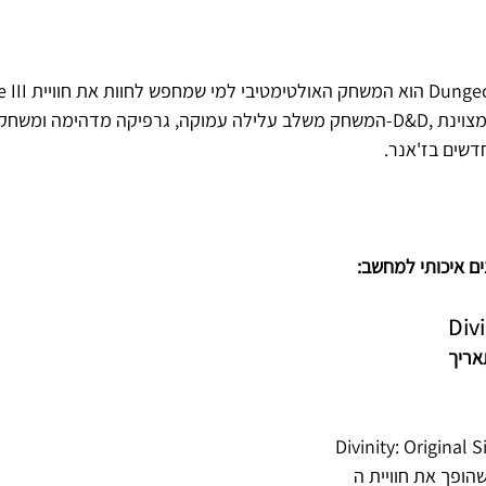
Baldur's Gate III הוא 
חדשים בז'אנר.
ם איכותי למחשב:
Divi
ריך 
Divinity: Origina הוא משחק תפקידים 
 את חוויית ה-D&D לדיגיטלית 