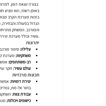
בצורה יוצאת דופן. למרו
בזכות מערכת הקרב מבוסס
הגדול בפעולה והבחירה, ו
והמורכב. המשחק מתרחש 
עשיר וכולל מערכת יצירת דמויות מורכבת, אינטראקציות חברתיות מרובות ואפשרות לשחק במצב רב-משתתפים.
יתרונות
עלילה:
 סיפור מורכ
משחקיות:
 מערכת קר
רב-משתתפים:
 אפשר
עולם עשיר:
 חקר עול
תכונות מרכזיות
יצירת דמויות:
 אפשרו
בתור אל-מת, גמדים,
עבודת צוות:
 השחקני
כישופים ויכולות:
 מגו