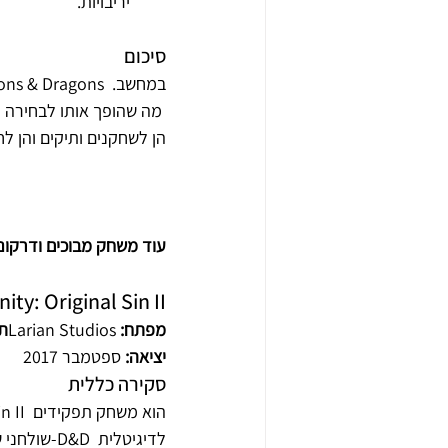
יריבויות.
סיכום
המשחק משלב עלילה עמוקה, גרפיקה מדהימה ומשחקיות נאמנה לחוקי ה-D&D, מה שהופך אותו לבחירה מצוינת 
הן לשחקנים ותיקים והן ל
עוד משחק מבוכים ודרקוני
nity: Original Sin II
מפתח:
 Larian Studios
תא
יציאה:
 ספטמבר 2017
סקירה כללית
l Sin II
שולחני שהופך