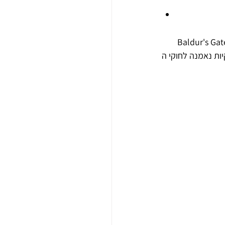
המשחק האולטימטיבי למי שמחפש לחוות את חוויית Dungeons & Dragons במחשב. 