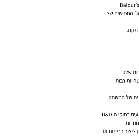
Baldur's  הידועה, והוא מבוסס על חוקי המהדורה 
החמישית של Dungeons & Dragons. המשחק מציע עולם פתוח ודינמי, עם אפשרויות רבות לפעולה ולבחירה. 
רתקת.
ת שלו.
בצורה נאמנה את חוקי ה-D&D, עם אפשרויות רבות 
תית של המשחק.
בחוקי ה-D&D.
ליצור בריתות או 