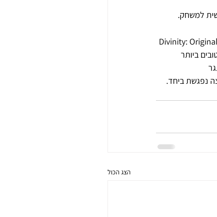
שית למשחק.
א משחק תפקידים מעולה שמציע חוויה דומה מאוד ל-Dungeons & Dragonsעלילה 
בים ביותר 
גר
צה נפגשת ביחד.
הצג הכול